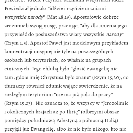
Powiedział jednak: “idźcie i czyńcie uczniami
wszystkie narody
” (Mat 28,19). Apostołowie dobrze
zrozumieli swoją misję, pracując, “aby dla imienia jego
przywieść do posłuszeństwa wiary wszystkie
narody
”
(Rzym 1,5). Apostoł Paweł jest modelowym przykładem
koncentracji misyjnej nie tyle na poszczególnych
osobach lub terytoriach, co właśnie na grupach
etnicznych. Jego chlubą było “głosić ewangelię nie
tam, gdzie imię Chrystusa było znane” (Rzym 15,20), co
tłumaczy również zdumiewające stwierdzenie, że na
rozległym terytorium “nie ma już pola do pracy”
(Rzym 15,23). Nie oznacza to, że wszyscy w “Jerozolimie
i okolicznych krajach aż po Ilirię” (olbrzymi obszar
pomiędzy południową Palestyną a północną Italią)
przyjęli już Ewangelię, albo że nie było nikogo, kto nie