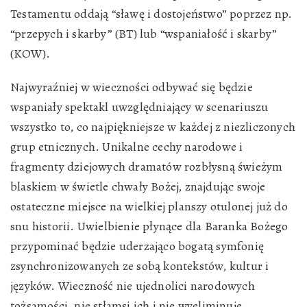
Testamentu oddają “sławę i dostojeństwo” poprzez np.
“przepych i skarby” (BT) lub “wspaniałość i skarby”
(KOW).
Najwyraźniej w wieczności odbywać się będzie
wspaniały spektakl uwzględniający w scenariuszu
wszystko to, co najpiękniejsze w każdej z niezliczonych
grup etnicznych. Unikalne cechy narodowe i
fragmenty dziejowych dramatów rozbłysną świeżym
blaskiem w świetle chwały Bożej, znajdując swoje
ostateczne miejsce na wielkiej planszy otulonej już do
snu historii. Uwielbienie płynące dla Baranka Bożego
przypominać będzie uderzająco bogatą symfonię
zsynchronizowanych ze sobą kontekstów, kultur i
języków. Wieczność nie ujednolici narodowych
tożsamości, nie stłamsi ich i nie wyeliminuje.