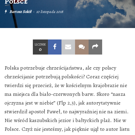
Polsce
Bartosz Sokół
10 listopada 2018
LICZNIK
0
Polska potrzebuje chrześcijaństwa, ale czy polscy
chrześcijanie potrzebują polskości? Coraz częściej
twierdzi się przecież, że w kościelnym krajobrazie nie
ma miejsca dla biało-czerwonych barw. Skoro “nasza
ojczyzna jest w niebie” (Flp 2,3), jak autorytatywnie
stwierdził apostoł Paweł, to najwyraźniej nie na ziemi.
Nie wśród kaszubskich jezior i bałtyckich plaż. Nie w
Polsce. Czyż nie jesteśmy, jak pięknie ujął to autor listu