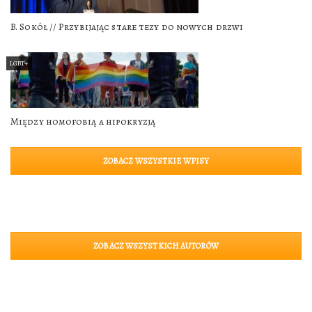
B. Sokół // Przybijając stare tezy do nowych drzwi
LGBT+
Między homofobią a hipokryzją
ZOBACZ WSZYSTKIE WPISY
ZOBACZ WSZYSTKICH AUTORÓW