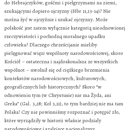
do Hebrajczyków, gośćmi i pielgrzymami na ziemi,
szukającymi dopiero ojczyzny (Hbr 11,13-14)? Nie
można żyć w ojczyźnie i szukać ojczyzny. Może
polskość jest zatem wyłącznie kategorią nieodnowionej
rzeczywistości i pochodną moralnego upadku
człowieka? Dlaczego chrześcijanie mieliby
pielęgnować więzi wspólnoty narodowościowej, skoro
Kościół – ostateczna i najdoskonalsza ze wszystkich
wspólnot – uwolnił się od ciężkiego brzemienia
kontekstów narodowościowych, kulturowych,
geograficznych lub historycznych? Skoro “w
odnowieniu tym (w Chrystusie) nie ma Żyda, ani
Greka” (Gal. 3,28; Kol 3,11), to tym bardziej nie ma tam
Polaka! Czy nie powinniśmy rozpoznać i potępić zło,
które wyrządziły w historii właśnie podziały
narodowościowe i szalejące nacjonalizmy,