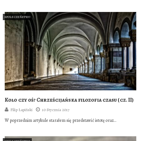
grono zagorzałych zwolenników, którzy z pasją…
SPOŁECZEŃSTWO
Koło czy oś? Chrześcijańska filozofia czasu (cz. II)
Filip Łapiński
10 Stycznia 2017
W poprzednim artykule starałem się przedstawić istotę oraz
konsekwencje cyklicznego postrzegania czasu a także zarysować…