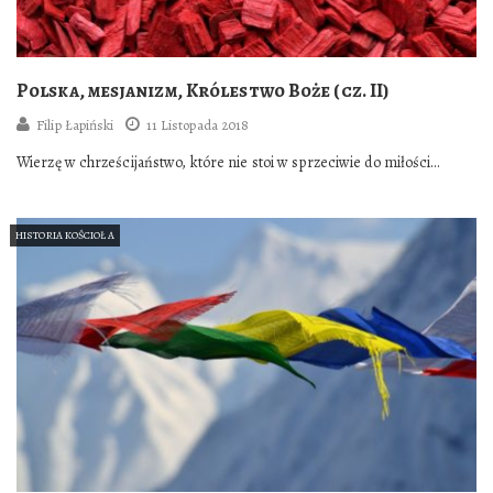
Polska, mesjanizm, Królestwo Boże (cz. II)
Filip Łapiński
11 Listopada 2018
Wierzę w chrześcijaństwo, które nie stoi w sprzeciwie do miłości
własnego narodu; wprost przeciwnie, poucza…
HISTORIA KOŚCIOŁA