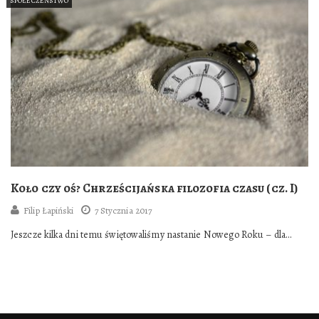
SPOŁECZEŃSTWO
Koło czy oś? Chrześcijańska filozofia czasu (cz. I)
Filip Łapiński
7 Stycznia 2017
Jeszcze kilka dni temu świętowaliśmy nastanie Nowego Roku – dla
prawie wszystkich z nas było…