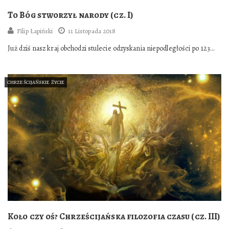
To Bóg stworzył narody (cz. I)
Filip Łapiński
11 Listopada 2018
Już dziś nasz kraj obchodzi stulecie odzyskania niepodległości po 123
latach zaborów. Tak wielkie wydarzenie…
CHRZEŚCIJAŃSKIE ŻYCIE
Koło czy oś? Chrześcijańska filozofia czasu (cz. III)