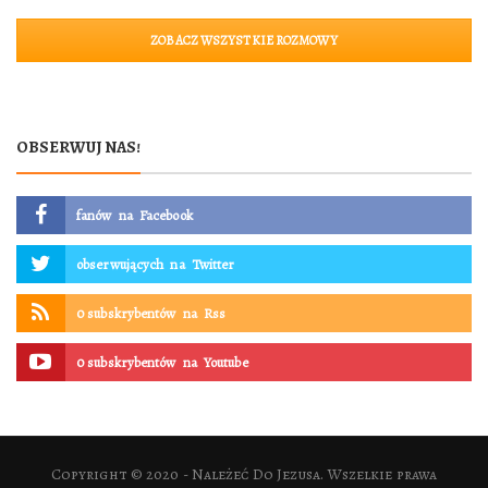
ZOBACZ WSZYSTKIE ROZMOWY
OBSERWUJ NAS!
fanów
na
Facebook
obserwujących
na
Twitter
0 subskrybentów
na
Rss
0 subskrybentów
na
Youtube
Copyright © 2020 - Należeć Do Jezusa. Wszelkie prawa