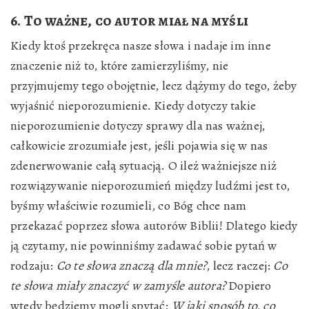
6. To ważne, co autor miał na myśli
Kiedy ktoś przekręca nasze słowa i nadaje im inne
znaczenie niż to, które zamierzyliśmy, nie
przyjmujemy tego obojętnie, lecz dążymy do tego, żeby
wyjaśnić nieporozumienie. Kiedy dotyczy takie
nieporozumienie dotyczy sprawy dla nas ważnej,
całkowicie zrozumiałe jest, jeśli pojawia się w nas
zdenerwowanie całą sytuacją. O ileż ważniejsze niż
rozwiązywanie nieporozumień między ludźmi jest to,
byśmy właściwie rozumieli, co Bóg chce nam
przekazać poprzez słowa autorów Biblii! Dlatego kiedy
ją czytamy, nie powinniśmy zadawać sobie pytań w
rodzaju:
Co te słowa znaczą dla mnie?
, lecz raczej:
Co
te słowa miały znaczyć w zamyśle autora?
Dopiero
wtedy będziemy mogli spytać:
W jaki sposób to, co