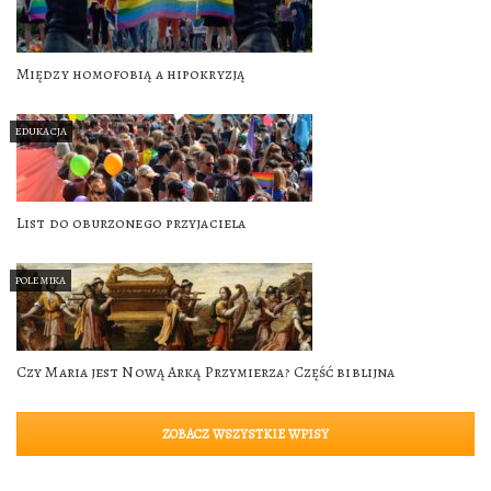
Między homofobią a hipokryzją
EDUKACJA
List do oburzonego przyjaciela
POLEMIKA
Czy Maria jest Nową Arką Przymierza? Część biblijna
ZOBACZ WSZYSTKIE WPISY