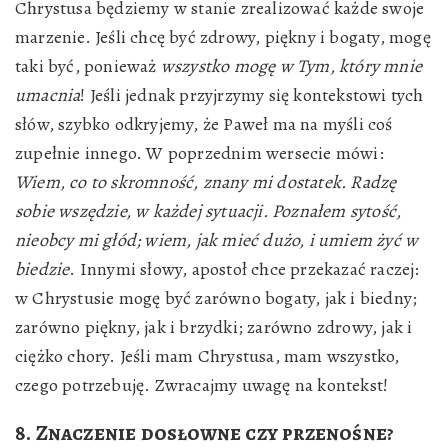
Chrystusa będziemy w stanie zrealizować każde swoje
marzenie. Jeśli chcę być zdrowy, piękny i bogaty, mogę
taki być, ponieważ
wszystko mogę w Tym, który mnie
umacnia
! Jeśli jednak przyjrzymy się kontekstowi tych
słów, szybko odkryjemy, że Paweł ma na myśli coś
zupełnie innego. W poprzednim wersecie mówi:
Wiem, co to skromność, znany mi dostatek. Radzę
sobie wszędzie, w każdej sytuacji. Poznałem sytość,
nieobcy mi głód; wiem, jak mieć dużo, i umiem żyć w
biedzie
. Innymi słowy, apostoł chce przekazać raczej:
w Chrystusie mogę być zarówno bogaty, jak i biedny;
zarówno piękny, jak i brzydki; zarówno zdrowy, jak i
ciężko chory. Jeśli mam Chrystusa, mam wszystko,
czego potrzebuję. Zwracajmy uwagę na kontekst!
8. Znaczenie dosłowne czy przenośne?