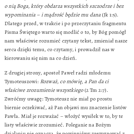
o nią Boga, który obdarza wszystkich szczodrze i bez
wypominania – i mądrość będzie mu dana
(Jk 1:5).
Dlatego przed, w trakcie i po przeczytaniu fragmentu
Pisma Świętego warto się modlić o to, by Bóg pomógł
nam właściwie rozumieć czytany tekst, zmieniał nasze
serca dzięki temu, co czytamy, i prowadził nas w
kierowaniu się nim na co dzień.
Z drugiej strony, apostoł Paweł radzi młodemu
Tymoteuszowi:
Rozważ, co mówię, a Pan da ci
właściwe zrozumienie wszystkiego
(2 Tm 2:7).
Zwróćmy uwagę: Tymoteusz nie miał po prostu
biernie oczekiwać, aż Pan objawi mu znaczenie listów
Pawła. Miał je rozważać – włożyć wysiłek w to, by te
listy właściwie zrozumieć. Poleganie na Bożym
działaniu nie oznacza, że powinniśmy zrezygnować z