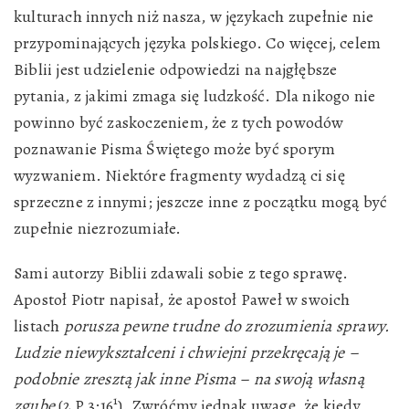
kulturach innych niż nasza, w językach zupełnie nie
przypominających języka polskiego. Co więcej, celem
Biblii jest udzielenie odpowiedzi na najgłębsze
pytania, z jakimi zmaga się ludzkość. Dla nikogo nie
powinno być zaskoczeniem, że z tych powodów
poznawanie Pisma Świętego może być sporym
wyzwaniem. Niektóre fragmenty wydadzą ci się
sprzeczne z innymi; jeszcze inne z początku mogą być
zupełnie niezrozumiałe.
Sami autorzy Biblii zdawali sobie z tego sprawę.
Apostoł Piotr napisał, że apostoł Paweł w swoich
listach
porusza pewne trudne do zrozumienia sprawy.
Ludzie niewykształceni i chwiejni przekręcają je –
podobnie zresztą jak inne Pisma – na swoją własną
1
zgubę
(2 P 3:16
). Zwróćmy jednak uwagę, że kiedy