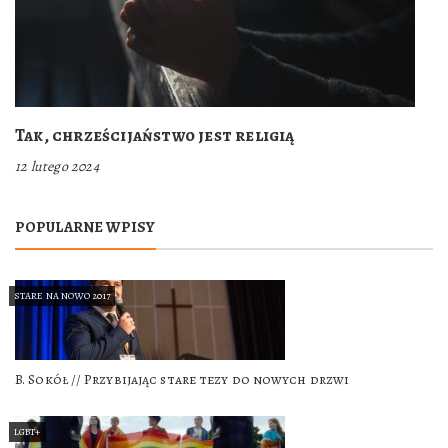
Tak, chrześcijaństwo jest religią
12 lutego 2024
POPULARNE WPISY
STARE NA NOWO 2017
B. Sokół // Przybijając stare tezy do nowych drzwi
LGBT+